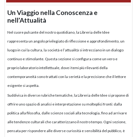
Un Viaggio nella Conoscenza e
nell’Attualità
Nel cuore pulsante del nostro quotidiano, la Libreria delle Idee
rappresenta un angolo privilegiato di riflessione e approfondimento, un
luogo in cui la cultura, la società e l’attualità si intrecciano in un dialogo
continuo e stimolante. Questa sezione si configura come un vero e
proprio laboratorio intellettuale, dove i temi più rilevanti della
contemporaneità sono trattati con la serietà e la precisione che il lettore
esigente si aspetta.
Suddivisa in diverse rubriche tematiche, la Libreria delle Idee si propone di
offrire uno spazio di analisi e interpretazione su molteplici fronti: dalla
politica alla filosofia, dalle scienze sociali alla tecnologia, fino ad arrivare
alle tendenze culturali che caratterizzano il nostro tempo. Ogni sezione,
pensata per rispondere alle diverse curiosità e sensibilità del pubblico, è