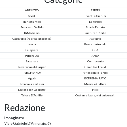
ABRUZZO
ESTERI
Sport
Eventi e Cultura
Transatlantico
Editoriale
Francesco De Palo
Strade Ferrate
RiMediamo
Punture di Spillo
CapoVerso (rubrica innocente)
Avvinato
Incolta
Pelo e contropelo
Guepiere
GEA
Psiconauta
ANSA
Baccanale
Controvento
La versione di Garpez
Chiedilo a Freud
PERCHE' NO?
Riflessioni e Parole
Agorà
EXTREMA RATIO
Economia e riflessi
Musica e Cultura
Lezione con Gabrigar
Pixel
Tallone D'Achille
Costume locale, vizi universali.
Redazione
Impaginato
Viale Gabriele D'Annunzio, 69