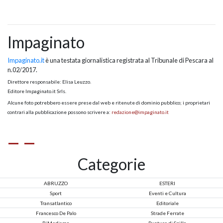
Impaginato
Impaginato.it
è una testata giornalistica registrata al Tribunale di Pescara al
n.02/2017.
Direttore responsabile: Elisa Leuzzo.
Editore Impaginato.it Srls.
Alcune foto potrebbero essere prese dal web e ritenute di dominio pubblico; i proprietari
contrari alla pubblicazione possono scrivere a:
redazione@impaginato.it
Categorie
ABRUZZO
ESTERI
Sport
Eventi e Cultura
Transatlantico
Editoriale
Francesco De Palo
Strade Ferrate
RiMediamo
Punture di Spillo