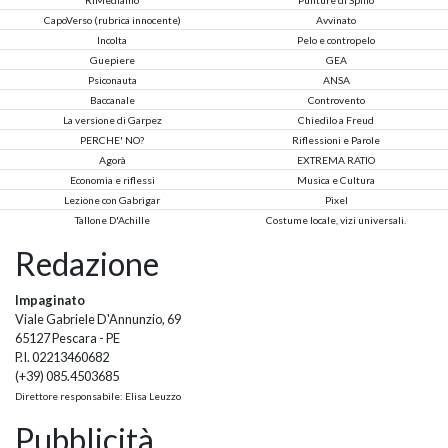
CapoVerso (rubrica innocente)
Avvinato
Incolta
Pelo e contropelo
Guepiere
GEA
Psiconauta
ANSA
Baccanale
Controvento
La versione di Garpez
Chiedilo a Freud
PERCHE' NO?
Riflessioni e Parole
Agorà
EXTREMA RATIO
Economia e riflessi
Musica e Cultura
Lezione con Gabrigar
Pixel
Tallone D'Achille
Costume locale, vizi universali.
Redazione
Impaginato
Viale Gabriele D'Annunzio, 69
65127 Pescara - PE
P.I. 02213460682
(+39) 085.4503685
Direttore responsabile: Elisa Leuzzo
Pubblicità