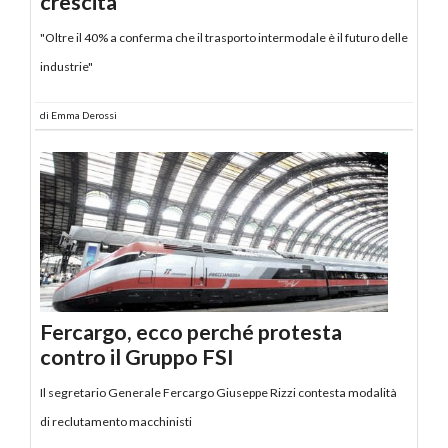
crescita
"Oltre il 40% a conferma che il trasporto intermodale è il futuro delle
industrie"
di
Emma Derossi
Fercargo, ecco perché protesta
contro il Gruppo FSI
Il segretario Generale Fercargo Giuseppe Rizzi contesta modalità
di reclutamento macchinisti