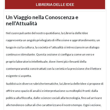
LIBRERIA DELLE IDEE
Un Viaggio nella Conoscenza e
nell’Attualità
Nel cuore pulsante del nostro quotidiano, la Libreria delle Idee
rappresenta un angolo privilegiato di riflessione e approfondimento, un
luogo in cui la cultura, la società e l’attualità si intrecciano in un dialogo
continuo e stimolante. Questa sezione si configura come un vero e
proprio laboratorio intellettuale, dove i temi più rilevanti della
contemporaneità sono trattati con la serietà e la precisione che il lettore
esigente si aspetta.
Suddivisa in diverse rubriche tematiche, la Libreria delle Idee si propone di
offrire uno spazio di analisi e interpretazione su molteplici fronti: dalla
politica alla filosofia, dalle scienze sociali alla tecnologia, fino ad arrivare
alle tendenze culturali che caratterizzano il nostro tempo. Ogni sezione,