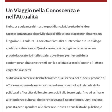
Un Viaggio nella Conoscenza e
nell’Attualità
Nel cuore pulsante del nostro quotidiano, la Libreria delle Idee
rappresenta un angolo privilegiato di riflessione e approfondimento, un
luogo in cui la cultura, la società e l’attualità si intrecciano in un dialogo
continuo e stimolante. Questa sezione si configura come un vero e
proprio laboratorio intellettuale, dove i temi più rilevanti della
contemporaneità sono trattati con la serietà e la precisione che il lettore
esigente si aspetta.
Suddivisa in diverse rubriche tematiche, la Libreria delle Idee si propone di
offrire uno spazio di analisi e interpretazione su molteplici fronti: dalla
politica alla filosofia, dalle scienze sociali alla tecnologia, fino ad arrivare
alle tendenze culturali che caratterizzano il nostro tempo. Ogni sezione,
pensata per rispondere alle diverse curiosità e sensibilità del pubblico, è