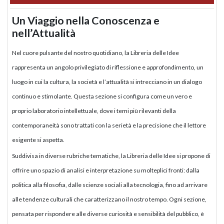
Un Viaggio nella Conoscenza e
nell’Attualità
Nel cuore pulsante del nostro quotidiano, la Libreria delle Idee
rappresenta un angolo privilegiato di riflessione e approfondimento, un
luogo in cui la cultura, la società e l’attualità si intrecciano in un dialogo
continuo e stimolante. Questa sezione si configura come un vero e
proprio laboratorio intellettuale, dove i temi più rilevanti della
contemporaneità sono trattati con la serietà e la precisione che il lettore
esigente si aspetta.
Suddivisa in diverse rubriche tematiche, la Libreria delle Idee si propone di
offrire uno spazio di analisi e interpretazione su molteplici fronti: dalla
politica alla filosofia, dalle scienze sociali alla tecnologia, fino ad arrivare
alle tendenze culturali che caratterizzano il nostro tempo. Ogni sezione,
pensata per rispondere alle diverse curiosità e sensibilità del pubblico, è