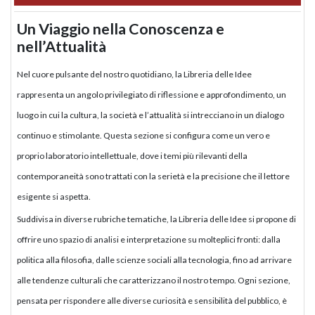
Un Viaggio nella Conoscenza e
nell’Attualità
Nel cuore pulsante del nostro quotidiano, la Libreria delle Idee
rappresenta un angolo privilegiato di riflessione e approfondimento, un
luogo in cui la cultura, la società e l’attualità si intrecciano in un dialogo
continuo e stimolante. Questa sezione si configura come un vero e
proprio laboratorio intellettuale, dove i temi più rilevanti della
contemporaneità sono trattati con la serietà e la precisione che il lettore
esigente si aspetta.
Suddivisa in diverse rubriche tematiche, la Libreria delle Idee si propone di
offrire uno spazio di analisi e interpretazione su molteplici fronti: dalla
politica alla filosofia, dalle scienze sociali alla tecnologia, fino ad arrivare
alle tendenze culturali che caratterizzano il nostro tempo. Ogni sezione,
pensata per rispondere alle diverse curiosità e sensibilità del pubblico, è