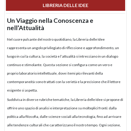
LIBRERIA DELLE IDEE
Un Viaggio nella Conoscenza e
nell’Attualità
Nel cuore pulsante del nostro quotidiano, la Libreria delle Idee
rappresenta un angolo privilegiato di riflessione e approfondimento, un
luogo in cui la cultura, la società e l’attualità si intrecciano in un dialogo
continuo e stimolante. Questa sezione si configura come un vero e
proprio laboratorio intellettuale, dove i temi più rilevanti della
contemporaneità sono trattati con la serietà e la precisione che il lettore
esigente si aspetta.
Suddivisa in diverse rubriche tematiche, la Libreria delle Idee si propone di
offrire uno spazio di analisi e interpretazione su molteplici fronti: dalla
politica alla filosofia, dalle scienze sociali alla tecnologia, fino ad arrivare
alle tendenze culturali che caratterizzano il nostro tempo. Ogni sezione,