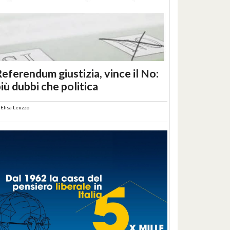
eferendum giustizia, vince il No:
iù dubbi che politica
i
Elisa Leuzzo