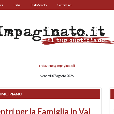
ura
Italia
Dal Mondo
Contattaci
redazione@impaginato.it
venerdì 07 agosto 2026
IMO PIANO
ato un chiosco sul