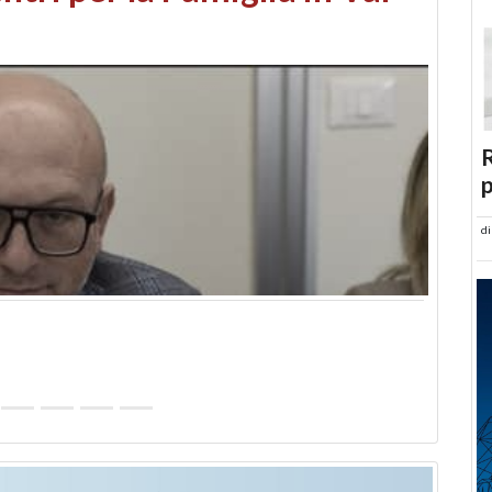
abusi edilizi e occupazione
R
p
d