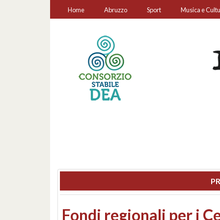
Home
Abruzzo
Sport
Musica e Cult
PR
Montesilvano, sequestr