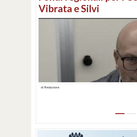
lungomare: contestati 
abusiva
di
Redazione