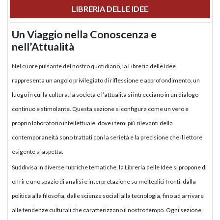
LIBRERIA DELLE IDEE
Un Viaggio nella Conoscenza e
nell’Attualità
Nel cuore pulsante del nostro quotidiano, la Libreria delle Idee
rappresenta un angolo privilegiato di riflessione e approfondimento, un
luogo in cui la cultura, la società e l’attualità si intrecciano in un dialogo
continuo e stimolante. Questa sezione si configura come un vero e
proprio laboratorio intellettuale, dove i temi più rilevanti della
contemporaneità sono trattati con la serietà e la precisione che il lettore
esigente si aspetta.
Suddivisa in diverse rubriche tematiche, la Libreria delle Idee si propone di
offrire uno spazio di analisi e interpretazione su molteplici fronti: dalla
politica alla filosofia, dalle scienze sociali alla tecnologia, fino ad arrivare
alle tendenze culturali che caratterizzano il nostro tempo. Ogni sezione,