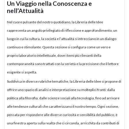
Un Viaggio nella Conoscenza e
nell’Attualità
Nel cuore pulsante del nostro quotidiano, la Libreria delle Idee
rappresenta un angolo privilegiato di riflessione e approfondimento, un
luogo in cui la cultura, la società e l’attualità si intrecciano in un dialogo
continuo e stimolante. Questa sezione si configura come un vero e
proprio laboratorio intellettuale, dove i temi più rilevanti della
contemporaneità sono trattati con la serietà e la precisione che il lettore
esigente si aspetta.
Suddivisa in diverse rubriche tematiche, la Libreria delle Idee si propone di
offrire uno spazio di analisi e interpretazione su molteplici fronti: dalla
politica alla filosofia, dalle scienze sociali alla tecnologia, fino ad arrivare
alle tendenze culturali che caratterizzano il nostro tempo. Ogni sezione,
pensata per rispondere alle diverse curiosità e sensibilità del pubblico, è
una finestra aperta sulla realtà che ci circonda, arricchita da contributi di