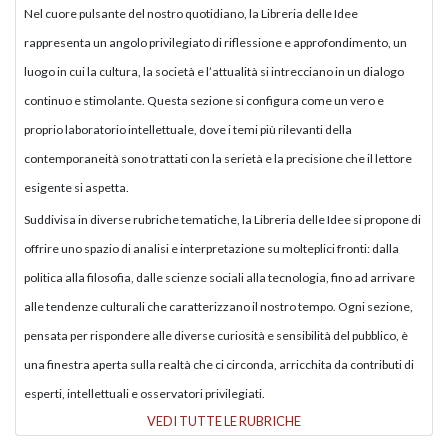
Nel cuore pulsante del nostro quotidiano, la Libreria delle Idee
rappresenta un angolo privilegiato di riflessione e approfondimento, un
luogo in cui la cultura, la società e l’attualità si intrecciano in un dialogo
continuo e stimolante. Questa sezione si configura come un vero e
proprio laboratorio intellettuale, dove i temi più rilevanti della
contemporaneità sono trattati con la serietà e la precisione che il lettore
esigente si aspetta.
Suddivisa in diverse rubriche tematiche, la Libreria delle Idee si propone di
offrire uno spazio di analisi e interpretazione su molteplici fronti: dalla
politica alla filosofia, dalle scienze sociali alla tecnologia, fino ad arrivare
alle tendenze culturali che caratterizzano il nostro tempo. Ogni sezione,
pensata per rispondere alle diverse curiosità e sensibilità del pubblico, è
una finestra aperta sulla realtà che ci circonda, arricchita da contributi di
esperti, intellettuali e osservatori privilegiati.
VEDI TUTTE LE RUBRICHE