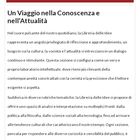
Un Viaggio nella Conoscenza e
nell’Attualità
Nel cuore pulsante del nostro quotidiano, la Libreria delle Idee
rappresenta un angolo privilegiato di riflessione e approfondimento, un
luogo in cui la cultura, la società e l’attualità si intrecciano in un dialogo
continuo e stimolante. Questa sezione si configura come un vero e
proprio laboratorio intellettuale, dove i temi più rilevanti della
contemporaneità sono trattati con la serietà e la precisione che il lettore
esigente si aspetta.
Suddivisa in diverse rubriche tematiche, la Libreria delle Idee si propone di
offrire uno spazio di analisi e interpretazione su molteplici fronti: dalla
politica alla filosofia, dalle scienze sociali alla tecnologia, fino ad arrivare
alle tendenze culturali che caratterizzano il nostro tempo. Ogni sezione,
pensata per rispondere alle diverse curiosità e sensibilità del pubblico, è