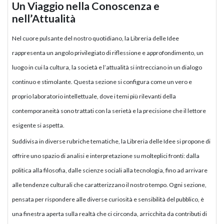
Un Viaggio nella Conoscenza e
nell’Attualità
Nel cuore pulsante del nostro quotidiano, la Libreria delle Idee
rappresenta un angolo privilegiato di riflessione e approfondimento, un
luogo in cui la cultura, la società e l’attualità si intrecciano in un dialogo
continuo e stimolante. Questa sezione si configura come un vero e
proprio laboratorio intellettuale, dove i temi più rilevanti della
contemporaneità sono trattati con la serietà e la precisione che il lettore
esigente si aspetta.
Suddivisa in diverse rubriche tematiche, la Libreria delle Idee si propone di
offrire uno spazio di analisi e interpretazione su molteplici fronti: dalla
politica alla filosofia, dalle scienze sociali alla tecnologia, fino ad arrivare
alle tendenze culturali che caratterizzano il nostro tempo. Ogni sezione,
pensata per rispondere alle diverse curiosità e sensibilità del pubblico, è
una finestra aperta sulla realtà che ci circonda, arricchita da contributi di