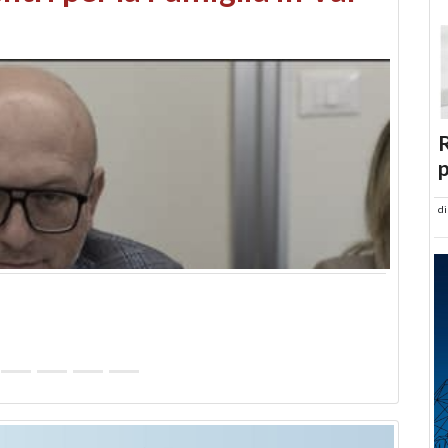
abusi edilizi e occupazione
R
p
d