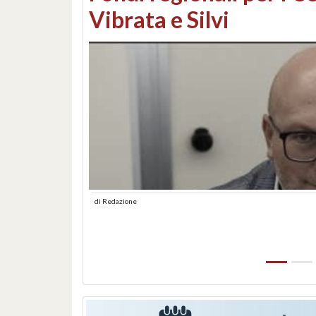
lungomare: contestati 
abusiva
di
Redazione