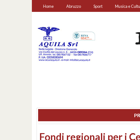
Home
Abruzzo
Sport
Musica e Cult
PR
Montesilvano, sequestr