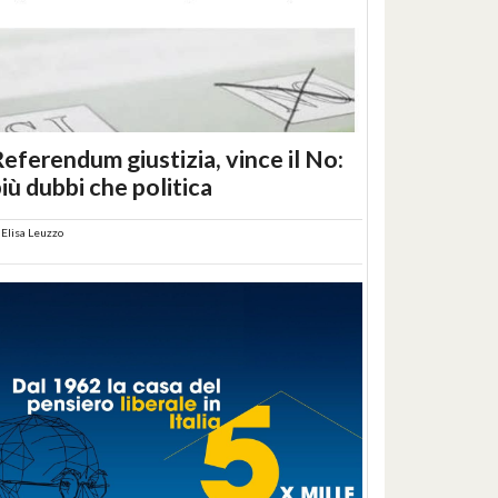
eferendum giustizia, vince il No:
iù dubbi che politica
i
Elisa Leuzzo