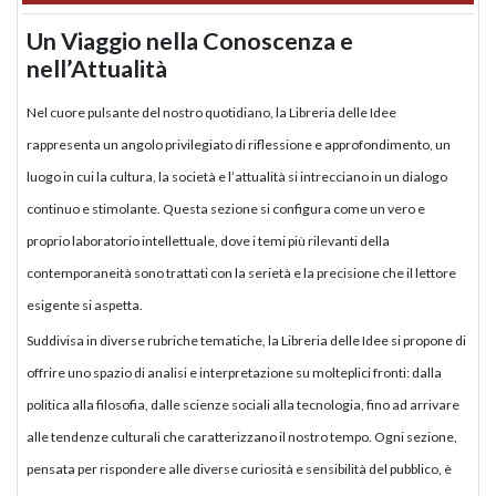
Un Viaggio nella Conoscenza e
nell’Attualità
Nel cuore pulsante del nostro quotidiano, la Libreria delle Idee
rappresenta un angolo privilegiato di riflessione e approfondimento, un
luogo in cui la cultura, la società e l’attualità si intrecciano in un dialogo
continuo e stimolante. Questa sezione si configura come un vero e
proprio laboratorio intellettuale, dove i temi più rilevanti della
contemporaneità sono trattati con la serietà e la precisione che il lettore
esigente si aspetta.
Suddivisa in diverse rubriche tematiche, la Libreria delle Idee si propone di
offrire uno spazio di analisi e interpretazione su molteplici fronti: dalla
politica alla filosofia, dalle scienze sociali alla tecnologia, fino ad arrivare
alle tendenze culturali che caratterizzano il nostro tempo. Ogni sezione,
pensata per rispondere alle diverse curiosità e sensibilità del pubblico, è