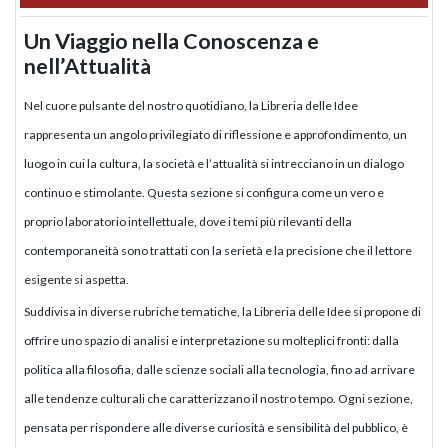
Un Viaggio nella Conoscenza e
nell’Attualità
Nel cuore pulsante del nostro quotidiano, la Libreria delle Idee
rappresenta un angolo privilegiato di riflessione e approfondimento, un
luogo in cui la cultura, la società e l’attualità si intrecciano in un dialogo
continuo e stimolante. Questa sezione si configura come un vero e
proprio laboratorio intellettuale, dove i temi più rilevanti della
contemporaneità sono trattati con la serietà e la precisione che il lettore
esigente si aspetta.
Suddivisa in diverse rubriche tematiche, la Libreria delle Idee si propone di
offrire uno spazio di analisi e interpretazione su molteplici fronti: dalla
politica alla filosofia, dalle scienze sociali alla tecnologia, fino ad arrivare
alle tendenze culturali che caratterizzano il nostro tempo. Ogni sezione,
pensata per rispondere alle diverse curiosità e sensibilità del pubblico, è