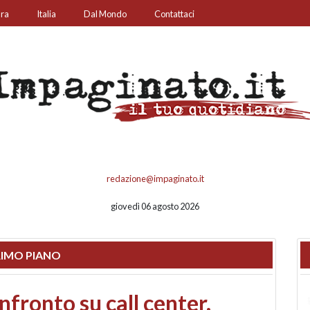
ura
Italia
Dal Mondo
Contattaci
redazione@impaginato.it
giovedì 06 agosto 2026
IMO PIANO
o e Bagno: il fronte resta