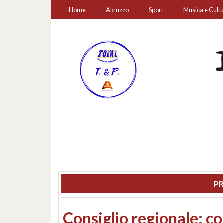
Home
Abruzzo
Sport
Musica e Cult
PR
Incendio tra Lucoli, Roi