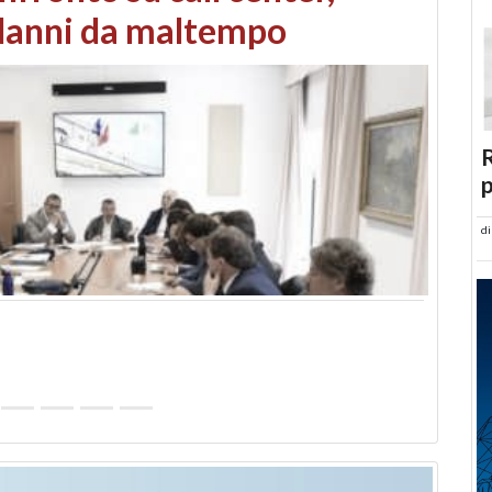
ti circa 1.600 ettari
R
p
d