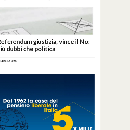
eferendum giustizia, vince il No:
iù dubbi che politica
i
Elisa Leuzzo