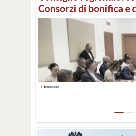
sotto controllo, distrut
di
Redazione