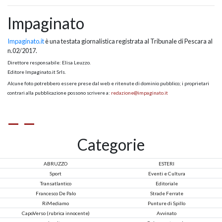
Impaginato
Impaginato.it
è una testata giornalistica registrata al Tribunale di Pescara al
n.02/2017.
Direttore responsabile: Elisa Leuzzo.
Editore Impaginato.it Srls.
Alcune foto potrebbero essere prese dal web e ritenute di dominio pubblico; i proprietari
contrari alla pubblicazione possono scrivere a:
redazione@impaginato.it
Categorie
ABRUZZO
ESTERI
Sport
Eventi e Cultura
Transatlantico
Editoriale
Francesco De Palo
Strade Ferrate
RiMediamo
Punture di Spillo
CapoVerso (rubrica innocente)
Avvinato