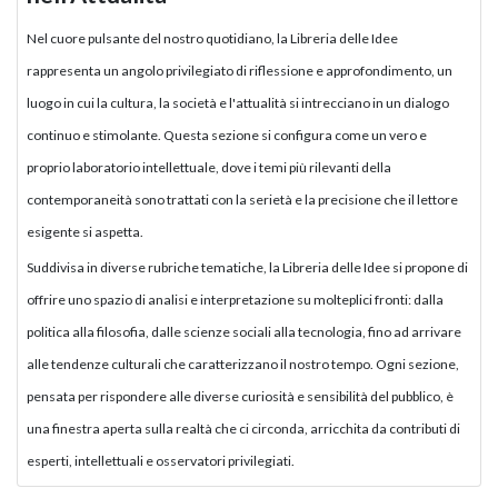
Nel cuore pulsante del nostro quotidiano, la Libreria delle Idee
rappresenta un angolo privilegiato di riflessione e approfondimento, un
luogo in cui la cultura, la società e l'attualità si intrecciano in un dialogo
continuo e stimolante. Questa sezione si configura come un vero e
proprio laboratorio intellettuale, dove i temi più rilevanti della
contemporaneità sono trattati con la serietà e la precisione che il lettore
esigente si aspetta.
Suddivisa in diverse rubriche tematiche, la Libreria delle Idee si propone di
offrire uno spazio di analisi e interpretazione su molteplici fronti: dalla
politica alla filosofia, dalle scienze sociali alla tecnologia, fino ad arrivare
alle tendenze culturali che caratterizzano il nostro tempo. Ogni sezione,
pensata per rispondere alle diverse curiosità e sensibilità del pubblico, è
una finestra aperta sulla realtà che ci circonda, arricchita da contributi di
esperti, intellettuali e osservatori privilegiati.