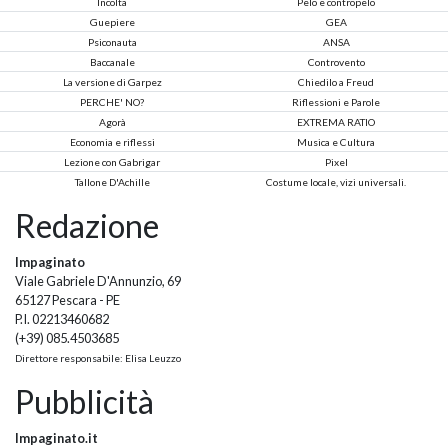
Incolta
Pelo e contropelo
Guepiere
GEA
Psiconauta
ANSA
Baccanale
Controvento
La versione di Garpez
Chiedilo a Freud
PERCHE' NO?
Riflessioni e Parole
Agorà
EXTREMA RATIO
Economia e riflessi
Musica e Cultura
Lezione con Gabrigar
Pixel
Tallone D'Achille
Costume locale, vizi universali.
Redazione
Impaginato
Viale Gabriele D'Annunzio, 69
65127 Pescara - PE
P.I. 02213460682
(+39) 085.4503685
Direttore responsabile: Elisa Leuzzo
Pubblicità
Impaginato.it