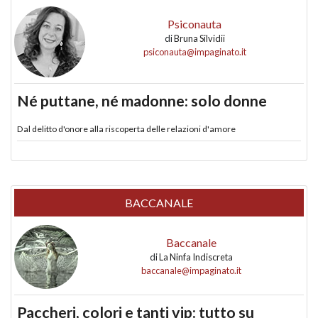
Psiconauta
di
Bruna Silvidii
psiconauta@impaginato.it
Né puttane, né madonne: solo donne
Dal delitto d'onore alla riscoperta delle relazioni d'amore
BACCANALE
Baccanale
di
La Ninfa Indiscreta
baccanale@impaginato.it
Paccheri, colori e tanti vip: tutto su