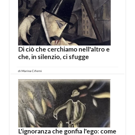
Di ciò che cerchiamo nell'altro e
che, in silenzio, ci sfugge
di
Marina Ciferni
L'ignoranza che gonfia l'ego: come