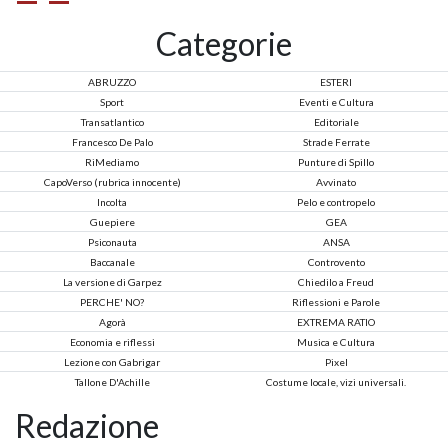
Categorie
ABRUZZO
ESTERI
Sport
Eventi e Cultura
Transatlantico
Editoriale
Francesco De Palo
Strade Ferrate
RiMediamo
Punture di Spillo
CapoVerso (rubrica innocente)
Avvinato
Incolta
Pelo e contropelo
Guepiere
GEA
Psiconauta
ANSA
Baccanale
Controvento
La versione di Garpez
Chiedilo a Freud
PERCHE' NO?
Riflessioni e Parole
Agorà
EXTREMA RATIO
Economia e riflessi
Musica e Cultura
Lezione con Gabrigar
Pixel
Tallone D'Achille
Costume locale, vizi universali.
Redazione