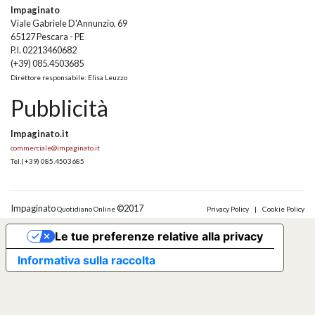
Impaginato
Viale Gabriele D'Annunzio, 69
65127 Pescara - PE
P.I. 02213460682
(+39) 085.4503685
Direttore responsabile: Elisa Leuzzo
Pubblicità
Impaginato.it
commerciale@impaginato.it
Tel.
(+39) 085.4503685
Impaginato
©2017
Quotidiano Online
Privacy Policy
|
Cookie Policy
Le tue preferenze relative alla privacy
Informativa sulla raccolta