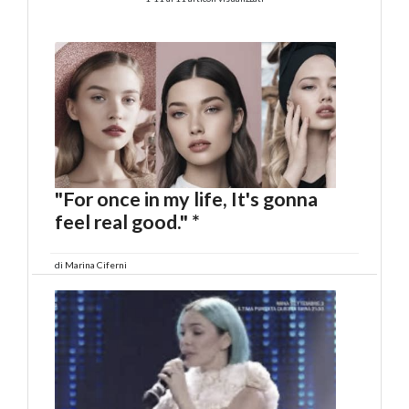
"For once in my life, It's gonna
feel real good." *
di
Marina Ciferni