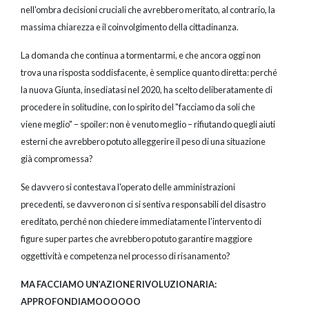
nell'ombra decisioni cruciali che avrebbero meritato, al contrario, la
massima chiarezza e il coinvolgimento della cittadinanza.
La domanda che continua a tormentarmi, e che ancora oggi non
trova una risposta soddisfacente, è semplice quanto diretta: perché
la nuova Giunta, insediatasi nel 2020, ha scelto deliberatamente di
procedere in solitudine, con lo spirito del "facciamo da soli che
viene meglio" – spoiler: non è venuto meglio – rifiutando quegli aiuti
esterni che avrebbero potuto alleggerire il peso di una situazione
già compromessa?
Se davvero si contestava l'operato delle amministrazioni
precedenti, se davvero non ci si sentiva responsabili del disastro
ereditato, perché non chiedere immediatamente l'intervento di
figure super partes che avrebbero potuto garantire maggiore
oggettività e competenza nel processo di risanamento?
MA FACCIAMO UN’AZIONE RIVOLUZIONARIA:
APPROFONDIAMOOOOOO