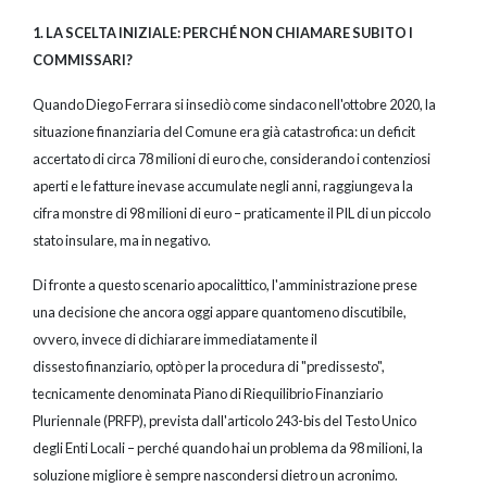
1. LA SCELTA INIZIALE: PERCHÉ NON CHIAMARE SUBITO I
COMMISSARI?
Quando Diego Ferrara si insediò come sindaco nell'ottobre 2020, la
situazione finanziaria del Comune era già catastrofica: un deficit
accertato di circa 78 milioni di euro che, considerando i contenziosi
aperti e le fatture inevase accumulate negli anni, raggiungeva la
cifra monstre di 98 milioni di euro – praticamente il PIL di un piccolo
stato insulare, ma in negativo.
Di fronte a questo scenario apocalittico, l'amministrazione prese
una decisione che ancora oggi appare quantomeno discutibile,
ovvero, invece di dichiarare immediatamente il
dissesto finanziario, optò per la procedura di "predissesto",
tecnicamente denominata Piano di Riequilibrio Finanziario
Pluriennale (PRFP), prevista dall'articolo 243-bis del Testo Unico
degli Enti Locali – perché quando hai un problema da 98 milioni, la
soluzione migliore è sempre nascondersi dietro un acronimo.