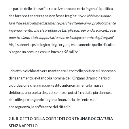
Le parole dello stesso Ferrara rivelano una certa ingenuità politica
che farebbe tenerezza se non fosse tragica:
"Non abbiamo voluto
fare il dissesto immediatamente perché ritenevamo,
probabilmente
ingenuamente, che ci sarebbero stati gli spazi per andare avanti, e su
questo
siamo stati supportati anche psicologicamente dagli organi
".
Ah, il supporto psicologico degli organi, esattamente quello di cui ha
bisogno un comune con un buco da 98 milioni!
L'obiettivo dichiarato era mantenere il controllo politico sul processo
di risanamento, evitando la nomina dell'Organo Straordinario di
Liquidazione che avrebbe gestito autonomamente la massa
debitoria; una scelta che, col senno di poi, si è rivelata più dannosa
che utile, prolungando l'agonia finanziaria dell'ente e, di
conseguenza, le sofferenze dei cittadini.
2. IL RIGETTO DELLA CORTE DEI CONTI: UNA BOCCIATURA
SENZA APPELLO