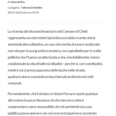
di
LiberalChic
Categoria:
Tallone D'Achille
28/07/2025 alle ore 09:35
La vicenda del dissesto finanziario del Comune di Chieti
rappresenta uno dei misteri più indiscussi della recente storia
amministrativa cittadina, un caso che merita di essere analizzato
non solo per la sua gravità economica, ma soprattutto per le scelte
politiche che l'hanno caratterizzata e che, inevitabilmente, hanno
condizionato la vita di tutti noi cittadini – perché sì, cari concittadini,
mentre noi ci preoccupavamo delle buche nelle strade,
qualcuno stava scavando un buco ben più profondo nei conti
comunali.
Personalmente, che il sindaco si chiami Ferrara o porti qualsiasi
altro nome ha poca rilevanza; ciò che davvero conta è
comprendere come sia possibile che chi amministra la cosa
pubblica possa operare con così scarsa trasparenza, lasciando