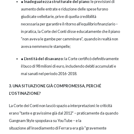
●
Inadeguatezza strutturale del piano
: le previsioni di
aumento delle entrate e riduzione delle spese furono
giudicate velleitarie, prive di quella credibilità
necessaria per garantire il ritorno all'equilibrio finanziario –
in pratica, la Corte dei Conti disse educatamente che il piano
"non aveva le gambe per camminare", quando in realtà non
aveva nemmeno le stampelle;
●
L'entità del disavanzo
: la Corte certificò definitivamente
il buco di 98 milioni di euro, includendo debiti accumulati e
mai sanati nel periodo 2016-2018.
3. UNA SITUAZIONE GIÀ COMPROMESSA, PERCHÉ
L'OSTINAZIONE?
La Corte dei Conti non lasciò spazio a interpretazioni: le criticità
erano "tante e gravissime già dal 2012" – praticamente da quando
Gangnam Style spopolava su YouTube – e la
situazione all'insediamento di Ferrara era già "gravemente