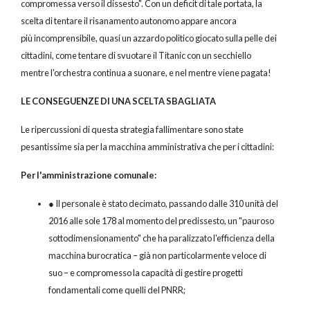
compromessa verso il dissesto". Con un deficit di tale portata, la
scelta di tentare il risanamento autonomo appare ancora
più incomprensibile, quasi un azzardo politico giocato sulla pelle dei
cittadini, come tentare di svuotare il Titanic con un secchiello
mentre l'orchestra continua a suonare, e nel mentre viene pagata!
LE CONSEGUENZE DI UNA SCELTA SBAGLIATA
Le ripercussioni di questa strategia fallimentare sono state
pesantissime sia per la macchina amministrativa che per i cittadini:
Per l'amministrazione comunale:
● Il personale è stato decimato, passando dalle 310 unità del
2016 alle sole 178 al momento del predissesto, un "pauroso
sottodimensionamento" che ha paralizzato l'efficienza della
macchina burocratica – già non particolarmente veloce di
suo – e compromesso la capacità di gestire progetti
fondamentali come quelli del PNRR;