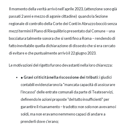
Il momento della verità arrivò nell'aprile 2023, (attenzione sono già
passati 2 anni e mezzo di agonie cittadine) quando la Sezione
regionale di controllo della Corte dei Conti in Abruzzo bocciò senza
mezzi termini il Piano di Riequilibrio presentato dal Comune – una
bocciatura talmente sonora che si sentì fino a Roma – rendendo di
fatto inevitabile quella dichiarazione di dissesto che si era cercato
di evitare e che puntualmente arrivò il 22 giugno 2023.
Le motivazioni del rigetto furono devastanti nella loro chiarezza:
●
Gravi criticità nella riscossione dei tributi
: i giudici
contabili evidenziarono la "mancata capacità di assicurare
l'incasso" delle entrate comunali da parte di Teateservizi,
definendo le azioni proposte "del tutto insufficienti" per
garantire il risanamento – tradotto: non solo non avevamo i
soldi, ma non eravamo nemmeno capaci di andare a
prenderli dove c'erano;