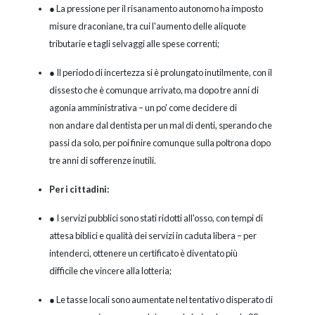
● La pressione per il risanamento autonomo ha imposto
misure draconiane, tra cui l'aumento delle aliquote
tributarie e tagli selvaggi alle spese correnti;
● Il periodo di incertezza si è prolungato inutilmente, con il
dissesto che è comunque arrivato, ma dopo tre anni di
agonia amministrativa – un po' come decidere di
non andare dal dentista per un mal di denti, sperando che
passi da solo, per poi finire comunque sulla poltrona dopo
tre anni di sofferenze inutili.
Per i cittadini:
● I servizi pubblici sono stati ridotti all'osso, con tempi di
attesa biblici e qualità dei servizi in caduta libera – per
intenderci, ottenere un certificato è diventato più
difficile che vincere alla lotteria;
● Le tasse locali sono aumentate nel tentativo disperato di