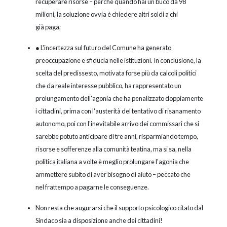
recuperare risorse – perché quando hai un buco da 98
milioni, la soluzione ovvia è chiedere altri soldi a chi
già paga;
● L'incertezza sul futuro del Comune ha generato
preoccupazione e sfiducia nelle istituzioni. In conclusione, la
scelta del predissesto, motivata forse più da calcoli politici
che da reale interesse pubblico, ha rappresentato un
prolungamento dell'agonia che ha penalizzato doppiamente
i cittadini, prima con l'austerità del tentativo di risanamento
autonomo, poi con l'inevitabile arrivo dei commissari che si
sarebbe potuto anticipare di tre anni, risparmiando tempo,
risorse e sofferenze alla comunità teatina, ma si sa, nella
politica italiana a volte è meglio prolungare l'agonia che
ammettere subito di aver bisogno di aiuto – peccato che
nel frattempo a pagarne le conseguenze.
Non resta che augurarsi che il supporto psicologico citato dal
Sindaco sia a disposizione anche dei cittadini!