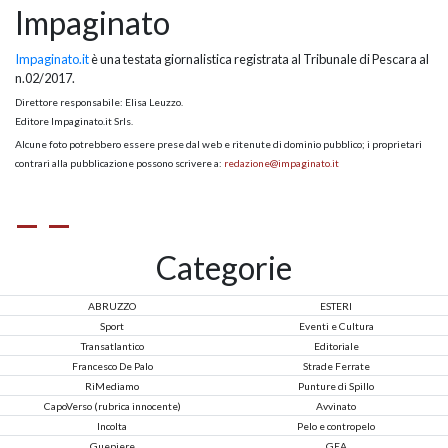
Impaginato
Impaginato.it
è una testata giornalistica registrata al Tribunale di Pescara al
n.02/2017.
Direttore responsabile: Elisa Leuzzo.
Editore Impaginato.it Srls.
Alcune foto potrebbero essere prese dal web e ritenute di dominio pubblico; i proprietari
contrari alla pubblicazione possono scrivere a:
redazione@impaginato.it
Categorie
ABRUZZO
ESTERI
Sport
Eventi e Cultura
Transatlantico
Editoriale
Francesco De Palo
Strade Ferrate
RiMediamo
Punture di Spillo
CapoVerso (rubrica innocente)
Avvinato
Incolta
Pelo e contropelo
Guepiere
GEA