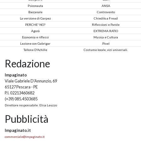
Psiconauta
ANSA
Baccanale
Controvento
La versione di Garpez
Chiedilo a Freud
PERCHE' NO?
Riflessioni e Parole
Agorà
EXTREMA RATIO
Economia e riflessi
Musica e Cultura
Lezione con Gabrigar
Pixel
Tallone D'Achille
Costume locale, vizi universali.
Redazione
Impaginato
Viale Gabriele D'Annunzio, 69
65127 Pescara - PE
P.I. 02213460682
(+39) 085.4503685
Direttore responsabile: Elisa Leuzzo
Pubblicità
Impaginato.it
commerciale@impaginato.it