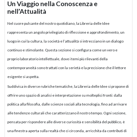
Un Viaggio nella Conoscenza e
nell’Attualità
Nel cuore pulsante del nostro quotidiano, la Libreria delle Idee
rappresenta un angolo privilegiato di riflessione e approfondimento, un
luogo in cui la cultura, la società e l’attualità si intrecciano in un dialogo
continuo e stimolante. Questa sezione si configura come un vero e
proprio laboratorio intellettuale, dove i temi più rilevanti della
contemporaneità sono trattati con la serietà e la precisione che il lettore
esigente si aspetta.
Suddivisa in diverse rubriche tematiche, la Libreria delle Idee si propone di
offrire uno spazio di analisi e interpretazione su molteplici fronti: dalla
politica alla filosofia, dalle scienze sociali alla tecnologia, fino ad arrivare
alle tendenze culturali che caratterizzano il nostro tempo. Ogni sezione,
pensata per rispondere alle diverse curiosità e sensibilità del pubblico, è
una finestra aperta sulla realtà che ci circonda, arricchita da contributi di