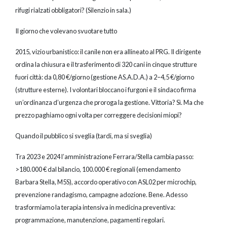
rifugi rialzati obbligatori? (Silenzio in sala.)
Il giorno che volevano svuotare tutto
2015, vizio urbanistico: il canile non era allineato al PRG. Il dirigente
ordina la chiusura e il trasferimento di 320 cani in cinque strutture
fuori città: da 0,80 €/giorno (gestione AS.A.D.A.) a 2–4,5 €/giorno
(strutture esterne). I volontari bloccano i furgoni e il sindaco firma
un’ordinanza d’urgenza che proroga la gestione. Vittoria? Sì. Ma che
prezzo paghiamo ogni volta per correggere decisioni miopi?
Quando il pubblico si sveglia (tardi, ma si sveglia)
Tra 2023 e 2024 l’amministrazione Ferrara/Stella cambia passo:
>180.000 € dal bilancio, 100.000 € regionali (emendamento
Barbara Stella, M5S), accordo operativo con ASL02 per microchip,
prevenzione randagismo, campagne adozione. Bene. Adesso
trasformiamo la terapia intensiva in medicina preventiva:
programmazione, manutenzione, pagamenti regolari.