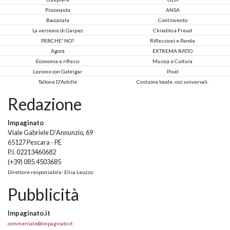
Psiconauta
ANSA
Baccanale
Controvento
La versione di Garpez
Chiedilo a Freud
PERCHE' NO?
Riflessioni e Parole
Agorà
EXTREMA RATIO
Economia e riflessi
Musica e Cultura
Lezione con Gabrigar
Pixel
Tallone D'Achille
Costume locale, vizi universali.
Redazione
Impaginato
Viale Gabriele D'Annunzio, 69
65127 Pescara - PE
P.I. 02213460682
(+39) 085.4503685
Direttore responsabile: Elisa Leuzzo
Pubblicità
Impaginato.it
commerciale@impaginato.it