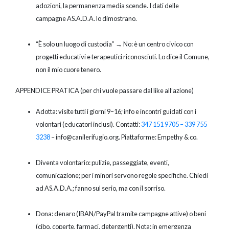
adozioni, la permanenza media scende. I dati delle
campagne AS.A.D.A. lo dimostrano.
“È solo un luogo di custodia” → No: è un centro civico con
progetti educativi e terapeutici riconosciuti. Lo dice il Comune,
non il mio cuore tenero.
APPENDICE PRATICA (per chi vuole passare dal like all’azione)
Adotta: visite tutti i giorni 9–16; info e incontri guidati con i
volontari (educatori inclusi). Contatti:
347 151 9705 – 339
755
3238
– info@canilerifugio.org. Piattaforme: Empethy & co.
Diventa volontario: pulizie, passeggiate, eventi,
comunicazione; per i minori servono regole specifiche. Chiedi
ad AS.A.D.A.; fanno sul serio, ma con il sorriso.
Dona: denaro (IBAN/PayPal tramite campagne attive) o beni
(cibo, coperte, farmaci, detergenti). Nota: in emergenza