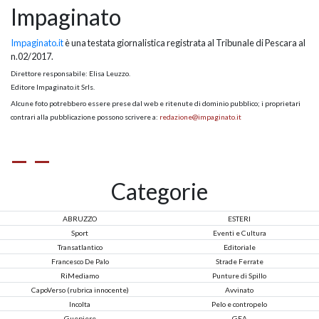
Impaginato
Impaginato.it
è una testata giornalistica registrata al Tribunale di Pescara al
n.02/2017.
Direttore responsabile: Elisa Leuzzo.
Editore Impaginato.it Srls.
Alcune foto potrebbero essere prese dal web e ritenute di dominio pubblico; i proprietari
contrari alla pubblicazione possono scrivere a:
redazione@impaginato.it
Categorie
ABRUZZO
ESTERI
Sport
Eventi e Cultura
Transatlantico
Editoriale
Francesco De Palo
Strade Ferrate
RiMediamo
Punture di Spillo
CapoVerso (rubrica innocente)
Avvinato
Incolta
Pelo e contropelo
Guepiere
GEA