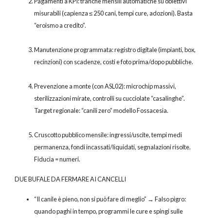
Pagamenti a KPI: tranche mensili automatiche su obiettivi
misurabili (capienza ≤ 250 cani, tempi cure, adozioni). Basta
“eroismo a credito”.
Manutenzione programmata: registro digitale (impianti, box,
recinzioni) con scadenze, costi e foto prima/dopo pubbliche.
Prevenzione a monte (con ASL02): microchip massivi,
sterilizzazioni mirate, controlli su cucciolate “casalinghe”.
Target regionale: “canili zero” modello Fossacesia.
Cruscotto pubblico mensile: ingressi/uscite, tempi medi
permanenza, fondi incassati/liquidati, segnalazioni risolte.
Fiducia = numeri.
DUE BUFALE DA FERMARE AI CANCELLI
“Il canile è pieno, non si può fare di meglio” → Falso pigro:
quando paghi in tempo, programmi le cure e spingi sulle