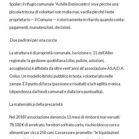
Spoiler: il rifugio comunale “Achille Bonincontro” vive perché una
piccola trincea di volontari non molla mai, vacilla perché l’ente
proprietario — il Comune — è storicamente in ritardo quando conta:
pagamenti, manutenzioni, decisioni.
Due padroni per una cuccia
La struttura è di proprietà comunale, iscrizione n. 11 dell’Albo
regionale; la gestione quotidiana (cibo, pulizie, adozioni,
accoglienza) è affidata da oltre vent’anni all’associazione AS.A.D.A.
Onlus. Un modello ibrido: pubblico in testa, volontariato nelle
zampe. È il punto di forza (passione e risultati) e la fragilità cronica
(dipendenza dai fondi comunali e dalla loro puntualità).
La matematica della precarietà
Nel 2018 l’associazione denuncia 11 mesi di rimborsi non versati:
78.100 € di arretrato, fornitori col fiato corto, rischio blocco cure e
alimenti per circa 250 cani. L’assessore promette: “le liquidazioni