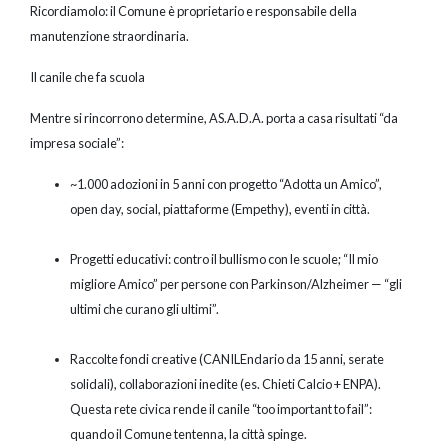
Ricordiamolo: il Comune è proprietario e responsabile della
manutenzione straordinaria.
Il canile che fa scuola
Mentre si rincorrono determine, AS.A.D.A. porta a casa risultati “da
impresa sociale”:
~1.000 adozioni in 5 anni con progetto “Adotta un Amico”,
open day, social, piattaforme (Empethy), eventi in città.
Progetti educativi: contro il bullismo con le scuole; “Il mio
migliore Amico” per persone con Parkinson/Alzheimer — “gli
ultimi che curano gli ultimi”.
Raccolte fondi creative (CANILEndario da 15 anni, serate
solidali), collaborazioni inedite (es. Chieti Calcio + ENPA).
Questa rete civica rende il canile “too important to fail”:
quando il Comune tentenna, la città spinge.