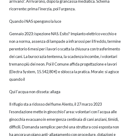
arrivano”. Arrivarono, dopo la grancassa mediatica. Schema
ricorrente: prima l’inerzia, poi l’urgenza.
Quando i NAS spengono la luce
Gennaio 2023: ispezione NAS. Esito? Impianto elettrico vecchio e
non a norma, assenza di lampade a infrarossi per il freddo, termine
perentorio 6 mesi per i lavori o scatta la chiusura con trasferimento
dei cani. La burocrazia tentenna, la scadenza incombe, i volontari
tremano più dei neon. Poi il Comune affida progettazione e lavori
(Electra System, 15.542,80 €) e sblocca la pratica. Morale: si agisce
quando il
Qui l’acqua non disseta: allaga
Il rifugio sta a ridosso del fiume Alento, il 27 marzo 2023
l’esondazione mette in ginocchio l’area: volontari con l’acqua alle
ginocchia evacuano in emergenza centinaia di cani anziani, timidi,
difficili. Domanda semplice: perché una struttura così esposta non
ha ancora un piano anti-allagamento con procedure, dotazioni e