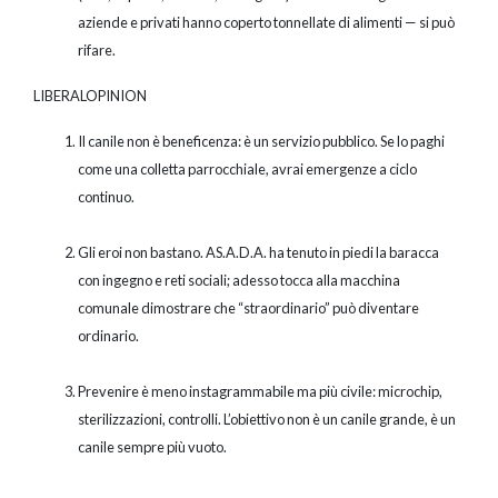
aziende e privati hanno coperto tonnellate di alimenti — si può
rifare.
LIBERALOPINION
Il canile non è beneficenza: è un servizio pubblico. Se lo paghi
come una colletta parrocchiale, avrai emergenze a ciclo
continuo.
Gli eroi non bastano. AS.A.D.A. ha tenuto in piedi la baracca
con ingegno e reti sociali; adesso tocca alla macchina
comunale dimostrare che “straordinario” può diventare
ordinario.
Prevenire è meno instagrammabile ma più civile: microchip,
sterilizzazioni, controlli. L’obiettivo non è un canile grande, è un
canile sempre più vuoto.