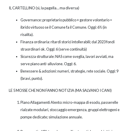
IL CARTELLINO (sì, la pagella… ma diversa)
Governance: proprietario pubblico + gestore volontario =
ibrido virtuoso se il Comune fa il Comune. Oggi: 6½ (in
risalita).
Finanza ordinaria: ritardi storici intollerabili; dal 2023 fondi
straordinari ok. Oggi: 6 (serve continuità)
Sicurezza strutturale: NAS come sveglia, lavori avviati, ma
serve piano anti-alluvione. Oggi: 6.
Benessere & adozioni: numeri, strategie, rete sociale. Oggi: 9
(bravi, punto).
LE 5 MOSSE CHE NON FANNO NOTIZIA (MA SALVANO I CANI)
Piano Allagamenti Alento: micro-mappa di esodo, passerelle
rialzate modulari, stoccaggio emergenza, gruppi elettrogeni e
pompe dedicate; simulazione annuale.