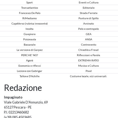
Sport
Eventi e Cultura
Transatlantico
Editoriale
Francesco De Palo
Strade Ferrate
RiMediamo
Punture di Spillo
CapoVerso (rubrica innocente)
Avvinato
Incolta
Pelo e contropelo
Guepiere
GEA
Psiconauta
ANSA
Baccanale
Controvento
La versione di Garpez
Chiedilo a Freud
PERCHE' NO?
Riflessioni e Parole
Agorà
EXTREMA RATIO
Economia e riflessi
Musica e Cultura
Lezione con Gabrigar
Pixel
Tallone D'Achille
Costume locale, vizi universali.
Redazione
Impaginato
Viale Gabriele D'Annunzio, 69
65127 Pescara - PE
P.I. 02213460682
(+39) 085.4503685