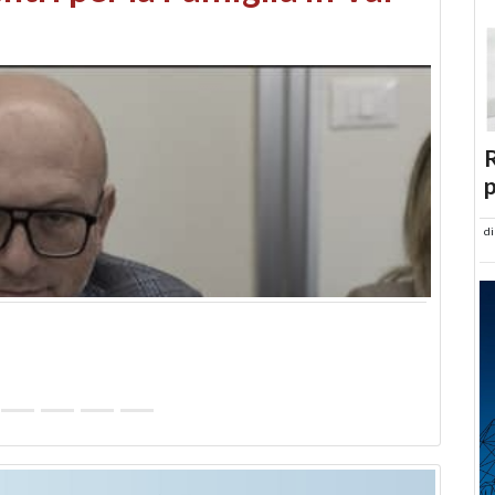
abusi edilizi e occupazione
R
p
d