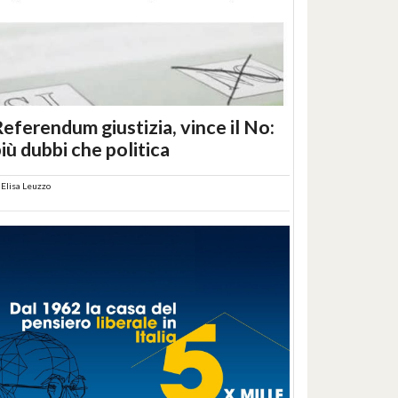
eferendum giustizia, vince il No:
iù dubbi che politica
i
Elisa Leuzzo