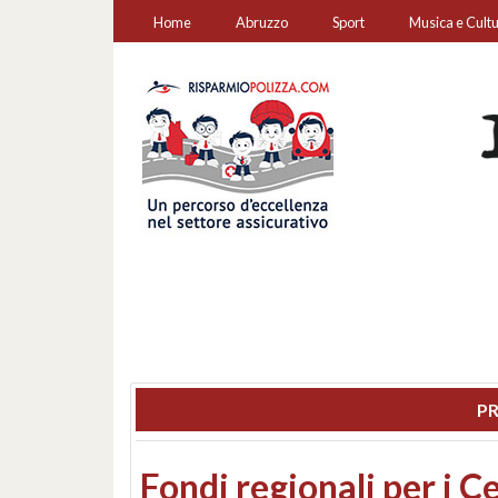
Home
Abruzzo
Sport
Musica e Cult
PR
Montesilvano, sequestr