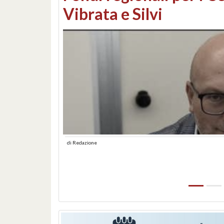
lungomare: contestati 
abusiva
di
Redazione