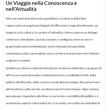
Un Viaggio nella Conoscenza e
nell’Attualità
Nel cuore pulsante del nostro quotidiano, la Libreria delle Idee
rappresenta un angolo privilegiato di riflessione e approfondimento, un
luogo in cui la cultura, la società e l’attualità si intrecciano in un dialogo
continuo e stimolante. Questa sezione si configura come un vero e
proprio laboratorio intellettuale, dove i temi più rilevanti della
contemporaneità sono trattati con la serietà e la precisione che il lettore
esigente si aspetta.
Suddivisa in diverse rubriche tematiche, la Libreria delle Idee si propone di
offrire uno spazio di analisi e interpretazione su molteplici fronti: dalla
politica alla filosofia, dalle scienze sociali alla tecnologia, fino ad arrivare
alle tendenze culturali che caratterizzano il nostro tempo. Ogni sezione,
pensata per rispondere alle diverse curiosità e sensibilità del pubblico, è
una finestra aperta sulla realtà che ci circonda, arricchita da contributi di