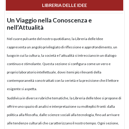
LIBRERIA DELLE IDEE
Un Viaggio nella Conoscenza e
nell’Attualità
Nel cuore pulsante del nostro quotidiano, la Libreria delle Idee
rappresenta un angolo privilegiato di riflessione e approfondimento, un
luogo in cui la cultura, la società e l’attualità si intrecciano in un dialogo
continuo e stimolante. Questa sezione si configura come un vero e
proprio laboratorio intellettuale, dove i temi più rilevanti della
contemporaneità sono trattati con la serietà e la precisione che il lettore
esigente si aspetta.
Suddivisa in diverse rubriche tematiche, la Libreria delle Idee si propone di
offrire uno spazio di analisi e interpretazione su molteplici fronti: dalla
politica alla filosofia, dalle scienze sociali alla tecnologia, fino ad arrivare
alle tendenze culturali che caratterizzano il nostro tempo. Ogni sezione,