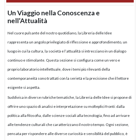
Un Viaggio nella Conoscenza e
nell’Attualità
Nel cuore pulsante del nostro quotidiano, la Libreria delle Idee
rappresenta un angolo privilegiato di riflessione e approfondimento, un
luogo in cui la cultura, la società e l’attualità si intrecciano in un dialogo
continuo e stimolante. Questa sezione si configura come un vero e
proprio laboratorio intellettuale, dove i temi più rilevanti della
contemporaneità sono trattati con la serietà e la precisione che il lettore
esigente si aspetta.
Suddivisa in diverse rubriche tematiche, la Libreria delle Idee si propone di
offrire uno spazio di analisi e interpretazione su molteplici fronti: dalla
politica alla filosofia, dalle scienze sociali alla tecnologia, fino ad arrivare
alle tendenze culturali che caratterizzano il nostro tempo. Ogni sezione,
pensata per rispondere alle diverse curiosità e sensibilità del pubblico, è