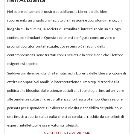
Nel cuore pulsante del nostro quotidiano, la Libreria delle Idee
rappresenta un angolo privilegiato di riflessione e approfondimento, un
luogo in cui la cultura, la società e l’attualità si intrecciano in un dialogo
continuo e stimolante. Questa sezione si configura come un vero e
proprio laboratorio intellettuale, dove i temi più rilevanti della
contemporaneità sono trattati con la serietà e la precisione che il lettore
esigente si aspetta.
Suddivisa in diverse rubriche tematiche, la Libreria delle Idee si propone di
offrire uno spazio di analisi e interpretazione su molteplici fronti: dalla
politica alla filosofia, dalle scienze sociali alla tecnologia, fino ad arrivare
alle tendenze culturali che caratterizzano il nostro tempo. Ogni sezione,
pensata per rispondere alle diverse curiosità e sensibilità del pubblico, è
una finestra aperta sulla realtà che ci circonda, arricchita da contributi di
esperti, intellettuali e osservatori privilegiati.
VEDI TUTTE LE RUBRICHE