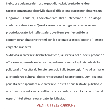
Nel cuore pulsante del nostro quotidiano, la Libreria delle Idee
rappresenta un angolo privilegiato di riflessione e approfondimento, un
luogo in cui la cultura, la società e l’attualità si intrecciano in un dialogo
continuo e stimolante. Questa sezione si configura come un vero e
proprio laboratorio intellettuale, dove i temi più rilevanti della
contemporaneità sono trattati con la serietà e la precisione che il lettore
esigente si aspetta.
Suddivisa in diverse rubriche tematiche, la Libreria delle Idee si propone di
offrire uno spazio di analisi e interpretazione su molteplici fronti: dalla
politica alla filosofia, dalle scienze sociali alla tecnologia, fino ad arrivare
alle tendenze culturali che caratterizzano il nostro tempo. Ogni sezione,
pensata per rispondere alle diverse curiosità e sensibilità del pubblico, è
una finestra aperta sulla realtà che ci circonda, arricchita da contributi di
esperti, intellettuali e osservatori privilegiati.
VEDI TUTTE LE RUBRICHE