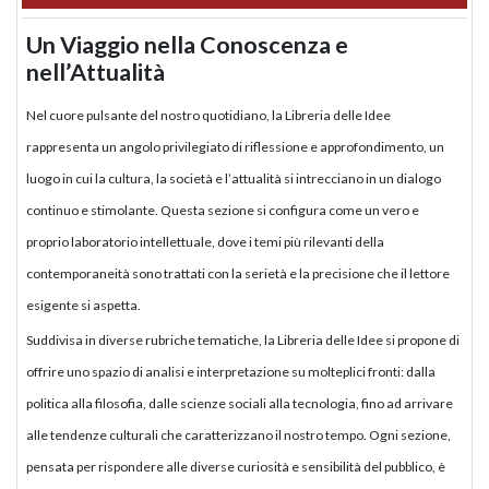
Un Viaggio nella Conoscenza e
nell’Attualità
Nel cuore pulsante del nostro quotidiano, la Libreria delle Idee
rappresenta un angolo privilegiato di riflessione e approfondimento, un
luogo in cui la cultura, la società e l’attualità si intrecciano in un dialogo
continuo e stimolante. Questa sezione si configura come un vero e
proprio laboratorio intellettuale, dove i temi più rilevanti della
contemporaneità sono trattati con la serietà e la precisione che il lettore
esigente si aspetta.
Suddivisa in diverse rubriche tematiche, la Libreria delle Idee si propone di
offrire uno spazio di analisi e interpretazione su molteplici fronti: dalla
politica alla filosofia, dalle scienze sociali alla tecnologia, fino ad arrivare
alle tendenze culturali che caratterizzano il nostro tempo. Ogni sezione,
pensata per rispondere alle diverse curiosità e sensibilità del pubblico, è