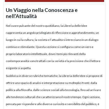
Un Viaggio nella Conoscenza e
nell’Attualità
Nel cuore pulsante del nostro quotidiano, la Libreria delle Idee
rappresenta un angolo privilegiato di riflessione e approfondimento, un
luogo in cui la cultura, la società e l’attualità si intrecciano in un dialogo
continuo e stimolante. Questa sezione si configura come un vero e
proprio laboratorio intellettuale, dove i temi più rilevanti della
contemporaneità sono trattati con la serietà e la precisione che il lettore
esigente si aspetta.
Suddivisa in diverse rubriche tematiche, la Libreria delle Idee si propone di
offrire uno spazio di analisi e interpretazione su molteplici fronti: dalla
politica alla filosofia, dalle scienze sociali alla tecnologia, fino ad arrivare
alle tendenze culturali che caratterizzano il nostro tempo. Ogni sezione,
pensata per rispondere alle diverse curiosità e sensibilità del pubblico, è