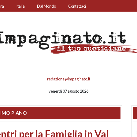
ura
Italia
Dal Mondo
Contattaci
redazione@impaginato.it
venerdì 07 agosto 2026
IMO PIANO
ato un chiosco sul