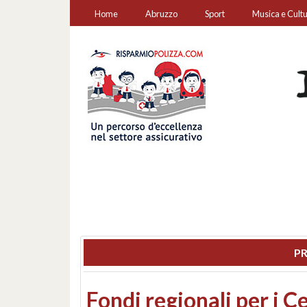
Home
Abruzzo
Sport
Musica e Cult
PR
Montesilvano, sequestr