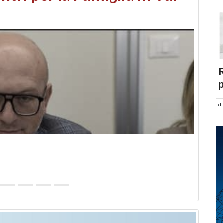
abusi edilizi e occupazione
R
p
d