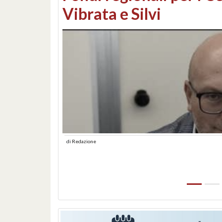
lungomare: contestati 
abusiva
di
Redazione