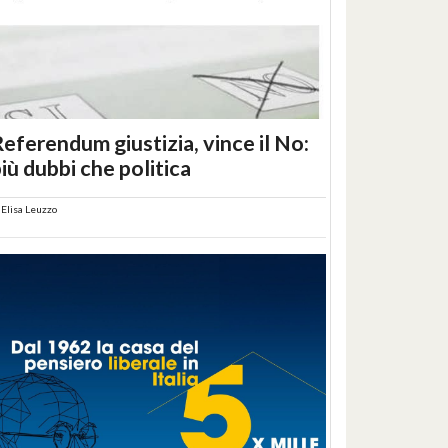
eferendum giustizia, vince il No:
iù dubbi che politica
i
Elisa Leuzzo