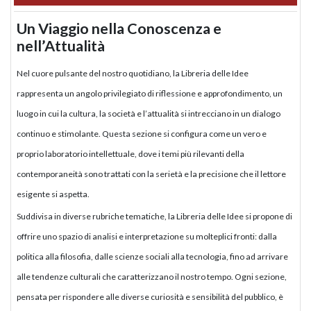
Un Viaggio nella Conoscenza e
nell’Attualità
Nel cuore pulsante del nostro quotidiano, la Libreria delle Idee
rappresenta un angolo privilegiato di riflessione e approfondimento, un
luogo in cui la cultura, la società e l’attualità si intrecciano in un dialogo
continuo e stimolante. Questa sezione si configura come un vero e
proprio laboratorio intellettuale, dove i temi più rilevanti della
contemporaneità sono trattati con la serietà e la precisione che il lettore
esigente si aspetta.
Suddivisa in diverse rubriche tematiche, la Libreria delle Idee si propone di
offrire uno spazio di analisi e interpretazione su molteplici fronti: dalla
politica alla filosofia, dalle scienze sociali alla tecnologia, fino ad arrivare
alle tendenze culturali che caratterizzano il nostro tempo. Ogni sezione,
pensata per rispondere alle diverse curiosità e sensibilità del pubblico, è