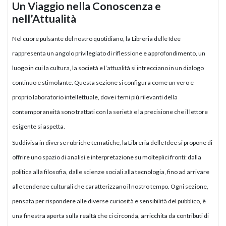
Un Viaggio nella Conoscenza e
nell’Attualità
Nel cuore pulsante del nostro quotidiano, la Libreria delle Idee
rappresenta un angolo privilegiato di riflessione e approfondimento, un
luogo in cui la cultura, la società e l’attualità si intrecciano in un dialogo
continuo e stimolante. Questa sezione si configura come un vero e
proprio laboratorio intellettuale, dove i temi più rilevanti della
contemporaneità sono trattati con la serietà e la precisione che il lettore
esigente si aspetta.
Suddivisa in diverse rubriche tematiche, la Libreria delle Idee si propone di
offrire uno spazio di analisi e interpretazione su molteplici fronti: dalla
politica alla filosofia, dalle scienze sociali alla tecnologia, fino ad arrivare
alle tendenze culturali che caratterizzano il nostro tempo. Ogni sezione,
pensata per rispondere alle diverse curiosità e sensibilità del pubblico, è
una finestra aperta sulla realtà che ci circonda, arricchita da contributi di