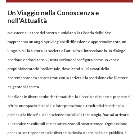
Un Viaggio nella Conoscenza e
nell’Attualità
Nel cuore pulsante del nostro quotidiano, la Libreria delle Idee
rappresenta un angolo privilegiato di riflessione e approfondimento, un
luogo in cui la cultura, la società e l’attualità si intrecciano in un dialogo
continuo e stimolante. Questa sezione si configura come un vero e
proprio laboratorio intellettuale, dove i temi più rilevanti della
contemporaneità sono trattati con la serietà e la precisione che il lettore
esigente si aspetta.
Suddivisa in diverse rubriche tematiche, la Libreria delle Idee si propone di
offrire uno spazio di analisi e interpretazione su molteplici fronti: dalla
politica alla filosofia, dalle scienze sociali alla tecnologia, fino ad arrivare
alle tendenze culturali che caratterizzano il nostro tempo. Ogni sezione,
pensata per rispondere alle diverse curiosità e sensibilità del pubblico, è