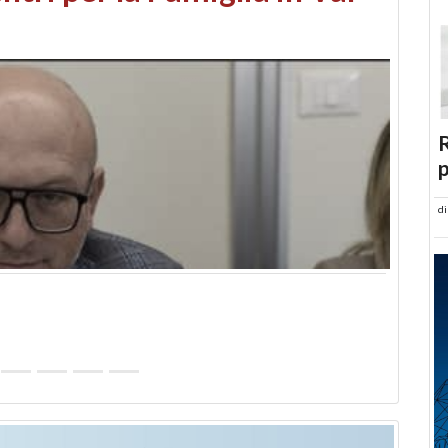
abusi edilizi e occupazione
R
p
d