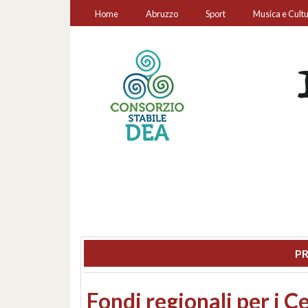
Home
Abruzzo
Sport
Musica e Cult
PR
Montesilvano, sequestr