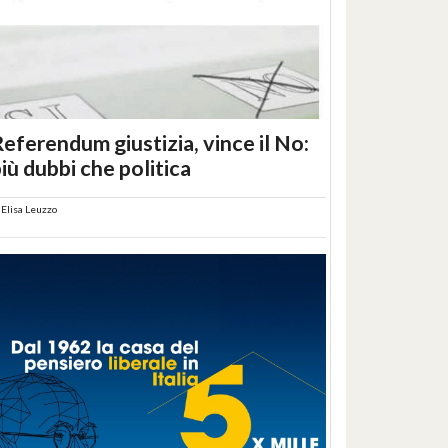
eferendum giustizia, vince il No:
iù dubbi che politica
i
Elisa Leuzzo