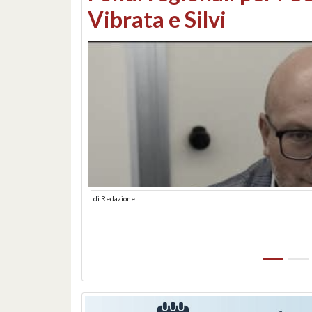
lungomare: contestati 
abusiva
di
Redazione