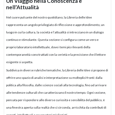
Un Viaggio nella Conoscenza e
nell’Attualità
Nel cuore pulsante del nostro quotidiano, la Libreria delle Idee
rappresenta un angolo privilegiato di riflessione e approfondimento, un
luogo in cui la cultura, la società e l’attualità si intrecciano in un dialogo
continuo e stimolante. Questa sezione si configura come un vero e
proprio laboratorio intellettuale, dove i temi più rilevanti della
contemporaneità sono trattati con la serietà e la precisione che il lettore
esigente si aspetta.
Suddivisa in diverse rubriche tematiche, la Libreria delle Idee si propone di
offrire uno spazio di analisi e interpretazione su molteplici fronti: dalla
politica alla filosofia, dalle scienze sociali alla tecnologia, fino ad arrivare
alle tendenze culturali che caratterizzano il nostro tempo. Ogni sezione,
pensata per rispondere alle diverse curiosità e sensibilità del pubblico, è
una finestra aperta sulla realtà che ci circonda, arricchita da contributi di
esperti, intellettuali e osservatori privilegiati.