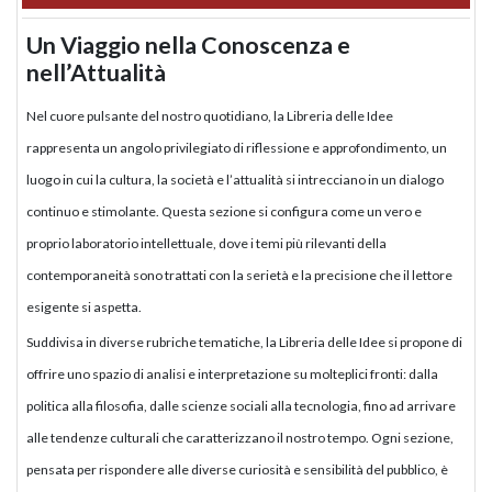
Un Viaggio nella Conoscenza e
nell’Attualità
Nel cuore pulsante del nostro quotidiano, la Libreria delle Idee
rappresenta un angolo privilegiato di riflessione e approfondimento, un
luogo in cui la cultura, la società e l’attualità si intrecciano in un dialogo
continuo e stimolante. Questa sezione si configura come un vero e
proprio laboratorio intellettuale, dove i temi più rilevanti della
contemporaneità sono trattati con la serietà e la precisione che il lettore
esigente si aspetta.
Suddivisa in diverse rubriche tematiche, la Libreria delle Idee si propone di
offrire uno spazio di analisi e interpretazione su molteplici fronti: dalla
politica alla filosofia, dalle scienze sociali alla tecnologia, fino ad arrivare
alle tendenze culturali che caratterizzano il nostro tempo. Ogni sezione,
pensata per rispondere alle diverse curiosità e sensibilità del pubblico, è