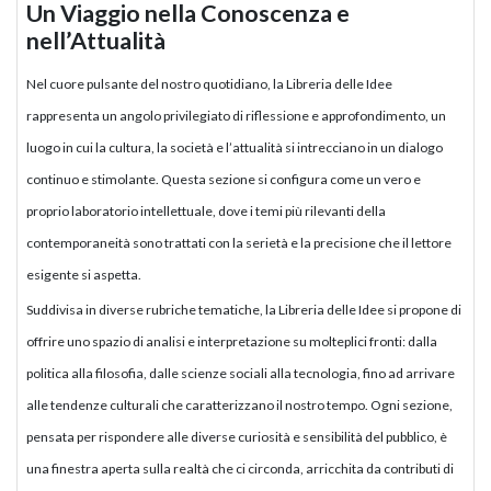
Un Viaggio nella Conoscenza e
nell’Attualità
Nel cuore pulsante del nostro quotidiano, la Libreria delle Idee
rappresenta un angolo privilegiato di riflessione e approfondimento, un
luogo in cui la cultura, la società e l’attualità si intrecciano in un dialogo
continuo e stimolante. Questa sezione si configura come un vero e
proprio laboratorio intellettuale, dove i temi più rilevanti della
contemporaneità sono trattati con la serietà e la precisione che il lettore
esigente si aspetta.
Suddivisa in diverse rubriche tematiche, la Libreria delle Idee si propone di
offrire uno spazio di analisi e interpretazione su molteplici fronti: dalla
politica alla filosofia, dalle scienze sociali alla tecnologia, fino ad arrivare
alle tendenze culturali che caratterizzano il nostro tempo. Ogni sezione,
pensata per rispondere alle diverse curiosità e sensibilità del pubblico, è
una finestra aperta sulla realtà che ci circonda, arricchita da contributi di