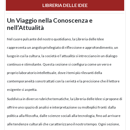
LIBRERIA DELLE IDEE
Un Viaggio nella Conoscenza e
nell’Attualità
Nel cuore pulsante del nostro quotidiano, la Libreria delle Idee
rappresenta un angolo privilegiato di riflessione e approfondimento, un
luogo in cui la cultura, la società e l’attualità si intrecciano in un dialogo
continuo e stimolante. Questa sezione si configura come un vero e
proprio laboratorio intellettuale, dove i temi più rilevanti della
contemporaneità sono trattati con la serietà e la precisione che il lettore
esigente si aspetta.
Suddivisa in diverse rubriche tematiche, la Libreria delle Idee si propone di
offrire uno spazio di analisi e interpretazione su molteplici fronti: dalla
politica alla filosofia, dalle scienze sociali alla tecnologia, fino ad arrivare
alle tendenze culturali che caratterizzano il nostro tempo. Ogni sezione,