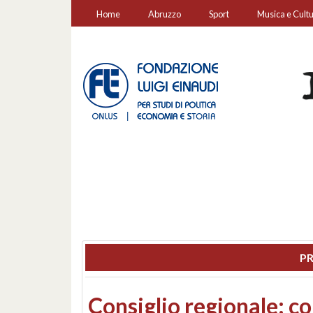
Home
Abruzzo
Sport
Musica e Cult
PR
Incendio tra Lucoli, Roi