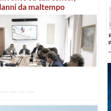
ti circa 1.600 ettari
R
p
d