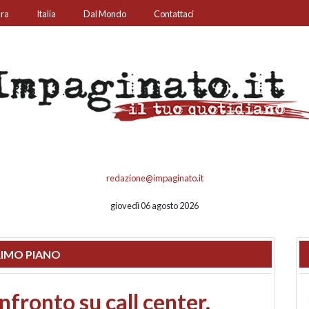
ura
Italia
Dal Mondo
Contattaci
redazione@impaginato.it
giovedì 06 agosto 2026
IMO PIANO
o e Bagno: il fronte resta