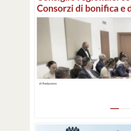
sotto controllo, distrut
di
Redazione