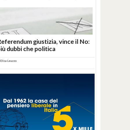
eferendum giustizia, vince il No:
iù dubbi che politica
i
Elisa Leuzzo