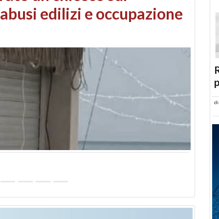
 danni da maltempo
R
p
d