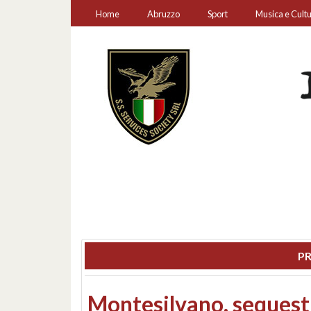
Home
Abruzzo
Sport
Musica e Cult
PR
Consiglio regionale: co