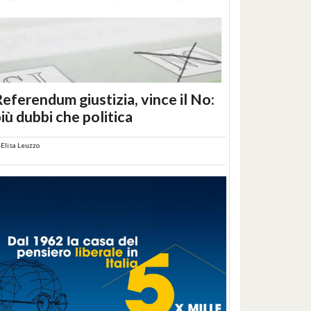
eferendum giustizia, vince il No:
iù dubbi che politica
i
Elisa Leuzzo