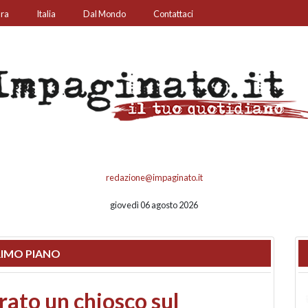
ura
Italia
Dal Mondo
Contattaci
redazione@impaginato.it
giovedì 06 agosto 2026
IMO PIANO
nfronto su call center,