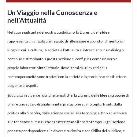
Un Viaggio nella Conoscenza e
nell’Attualità
Nel cuore pulsante del nostro quotidiano, la Libreria delle Idee
rappresenta un angolo privilegiato di riflessione e approfondimento, un
luogo in cui la cultura, la società e l’attualità si intrecciano in un dialogo
continuo e stimolante. Questa sezione si configura come un vero e
proprio laboratorio intellettuale, dove i temi più rilevanti della
contemporaneità sono trattati con la serietà e la precisione che il lettore
esigente si aspetta.
Suddivisa in diverse rubriche tematiche, la Libreria delle Idee si propone di
offrire uno spazio di analisi e interpretazione su molteplici fronti: dalla
politica alla filosofia, dalle scienze sociali alla tecnologia, fino ad arrivare
alle tendenze culturali che caratterizzano il nostro tempo. Ogni sezione,
pensata per rispondere alle diverse curiosità e sensibilità del pubblico, è