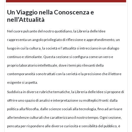
Un Viaggio nella Conoscenza e
nell’Attualità
Nel cuore pulsante del nostro quotidiano, la Libreria delle Idee
rappresenta un angolo privilegiato di riflessione e approfondimento, un
luogo in cui la cultura, la società e l’attualità si intrecciano in un dialogo
continuo e stimolante. Questa sezione si configura come un vero e
proprio laboratorio intellettuale, dove i temi più rilevanti della
contemporaneità sono trattati con la serietà e la precisione che il lettore
esigente si aspetta.
Suddivisa in diverse rubriche tematiche, la Libreria delle Idee si propone di
offrire uno spazio di analisi e interpretazione su molteplici fronti: dalla
politica alla filosofia, dalle scienze sociali alla tecnologia, fino ad arrivare
alle tendenze culturali che caratterizzano il nostro tempo. Ogni sezione,
pensata per rispondere alle diverse curiosità e sensibilità del pubblico, è