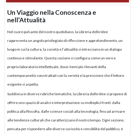
Un Viaggio nella Conoscenza e
nell’Attualità
Nel cuore pulsante del nostro quotidiano, la Libreria delle Idee
rappresenta un angolo privilegiato di riflessione e approfondimento, un
luogo in cui la cultura, la società e l’attualità si intrecciano in un dialogo
continuo e stimolante. Questa sezione si configura come un vero e
proprio laboratorio intellettuale, dove i temi più rilevanti della
contemporaneità sono trattati con la serietà e la precisione che il lettore
esigente si aspetta.
Suddivisa in diverse rubriche tematiche, la Libreria delle Idee si propone di
offrire uno spazio di analisi e interpretazione su molteplici fronti: dalla
politica alla filosofia, dalle scienze sociali alla tecnologia, fino ad arrivare
alle tendenze culturali che caratterizzano il nostro tempo. Ogni sezione,
pensata per rispondere alle diverse curiosità e sensibilità del pubblico, è