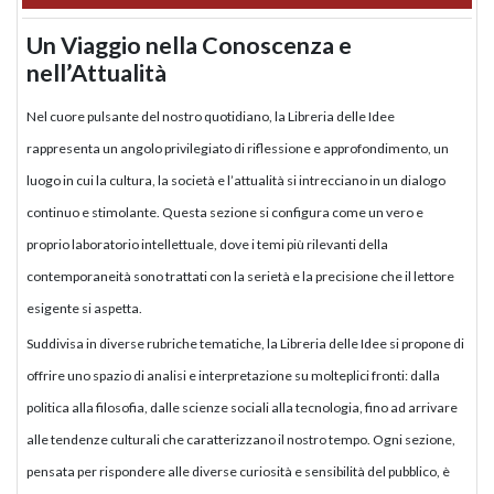
Un Viaggio nella Conoscenza e
nell’Attualità
Nel cuore pulsante del nostro quotidiano, la Libreria delle Idee
rappresenta un angolo privilegiato di riflessione e approfondimento, un
luogo in cui la cultura, la società e l’attualità si intrecciano in un dialogo
continuo e stimolante. Questa sezione si configura come un vero e
proprio laboratorio intellettuale, dove i temi più rilevanti della
contemporaneità sono trattati con la serietà e la precisione che il lettore
esigente si aspetta.
Suddivisa in diverse rubriche tematiche, la Libreria delle Idee si propone di
offrire uno spazio di analisi e interpretazione su molteplici fronti: dalla
politica alla filosofia, dalle scienze sociali alla tecnologia, fino ad arrivare
alle tendenze culturali che caratterizzano il nostro tempo. Ogni sezione,
pensata per rispondere alle diverse curiosità e sensibilità del pubblico, è