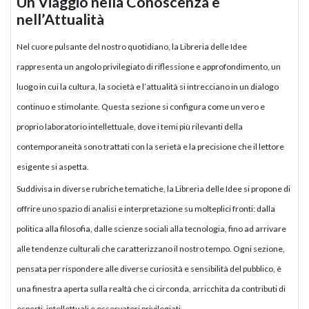
Un Viaggio nella Conoscenza e
nell’Attualità
Nel cuore pulsante del nostro quotidiano, la Libreria delle Idee
rappresenta un angolo privilegiato di riflessione e approfondimento, un
luogo in cui la cultura, la società e l’attualità si intrecciano in un dialogo
continuo e stimolante. Questa sezione si configura come un vero e
proprio laboratorio intellettuale, dove i temi più rilevanti della
contemporaneità sono trattati con la serietà e la precisione che il lettore
esigente si aspetta.
Suddivisa in diverse rubriche tematiche, la Libreria delle Idee si propone di
offrire uno spazio di analisi e interpretazione su molteplici fronti: dalla
politica alla filosofia, dalle scienze sociali alla tecnologia, fino ad arrivare
alle tendenze culturali che caratterizzano il nostro tempo. Ogni sezione,
pensata per rispondere alle diverse curiosità e sensibilità del pubblico, è
una finestra aperta sulla realtà che ci circonda, arricchita da contributi di
esperti, intellettuali e osservatori privilegiati.