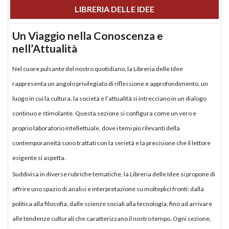
LIBRERIA DELLE IDEE
Un Viaggio nella Conoscenza e
nell’Attualità
Nel cuore pulsante del nostro quotidiano, la Libreria delle Idee
rappresenta un angolo privilegiato di riflessione e approfondimento, un
luogo in cui la cultura, la società e l’attualità si intrecciano in un dialogo
continuo e stimolante. Questa sezione si configura come un vero e
proprio laboratorio intellettuale, dove i temi più rilevanti della
contemporaneità sono trattati con la serietà e la precisione che il lettore
esigente si aspetta.
Suddivisa in diverse rubriche tematiche, la Libreria delle Idee si propone di
offrire uno spazio di analisi e interpretazione su molteplici fronti: dalla
politica alla filosofia, dalle scienze sociali alla tecnologia, fino ad arrivare
alle tendenze culturali che caratterizzano il nostro tempo. Ogni sezione,