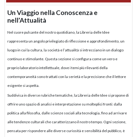
Un Viaggio nella Conoscenza e
nell’Attualità
Nel cuore pulsante del nostro quotidiano, la Libreria delle Idee
rappresenta un angolo privilegiato di riflessione e approfondimento, un
luogo in cui la cultura, la società e l’attualità si intrecciano in un dialogo
continuo e stimolante. Questa sezione si configura come un vero e
proprio laboratorio intellettuale, dove i temi più rilevanti della
contemporaneità sono trattati con la serietà e la precisione che il lettore
esigente si aspetta.
Suddivisa in diverse rubriche tematiche, la Libreria delle Idee si propone di
offrire uno spazio di analisi e interpretazione su molteplici fronti: dalla
politica alla filosofia, dalle scienze sociali alla tecnologia, fino ad arrivare
alle tendenze culturali che caratterizzano il nostro tempo. Ogni sezione,
pensata per rispondere alle diverse curiosità e sensibilità del pubblico, è